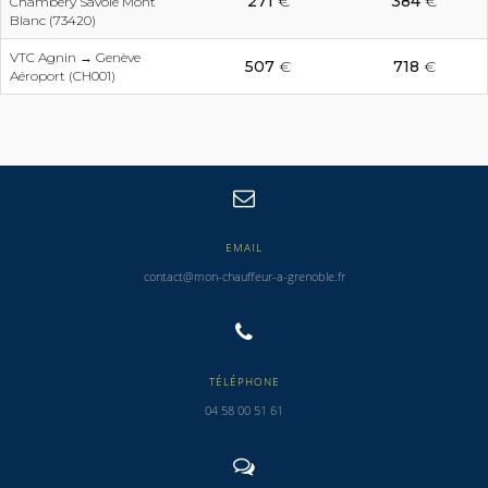
271
€
384
€
Chambéry Savoie Mont
Blanc (73420)
VTC Agnin → Genève
507
€
718
€
Aéroport (CH001)
EMAIL
contact@mon-chauffeur-a-grenoble.fr
TÉLÉPHONE
04 58 00 51 61