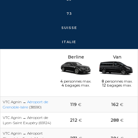
73
SUISSE
ITALIE
Berline
Van
4
personnes max.
8
personnes max.
4
bagages max.
12
bagages max.
VTC Agnin →
Aéroport de
119
€
162
€
Grenoble-Isère
(38590)
VTC Agnin → Aéroport de
212
€
288
€
Lyon-Saint Exupéry (69124)
VTC Agnin → Aéroport