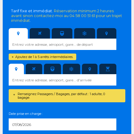
Tarif fixe et immédiat.
Réservation minimum 2 heures
avant sinon contactez-moi au 04 58 00 51 61 pour un trajet
immédiat
.
Ajoutez de 1 à 5 arrêts intermédiaires.
+
Renseignez Passagers / Bagages, par défaut : 1 adulte, 0
+
bagage.
Date prise en charge :