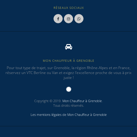
RÉSEAUX SOCIAUX
MON CHAUFFEUR À GRENOBLE
Pour tout type de trajet, sur Grenoble, la région Rhône-Alpes et en France,
réservez un VTC Berline ou Van et exigez l'excellence proche de vous à prix
juste !
Copyright © 2019.
Mon Chauffeur à Grenoble
.
Tous droits réservés.
Les mentions légales de Mon Chauffeur à Grenoble