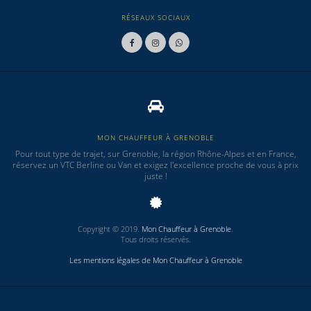
RÉSEAUX SOCIAUX
MON CHAUFFEUR À GRENOBLE
Pour tout type de trajet, sur Grenoble, la région Rhône-Alpes et en France,
réservez un VTC Berline ou Van et exigez l'excellence proche de vous à prix
juste !
Copyright © 2019.
Mon Chauffeur à Grenoble
.
Tous droits réservés.
Les mentions légales de Mon Chauffeur à Grenoble