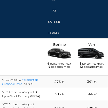
73
SUISSE
ITALIE
Berline
Van
4
personnes max.
8
personnes max.
4
bagages max.
12
bagages max.
VTC Ambel →
Aéroport de
276
€
391
€
Grenoble-Isère
(38590)
VTC Ambel → Aéroport de
385
€
546
€
Lyon-Saint Exupéry (69124)
VTC Ambel → Aéroport