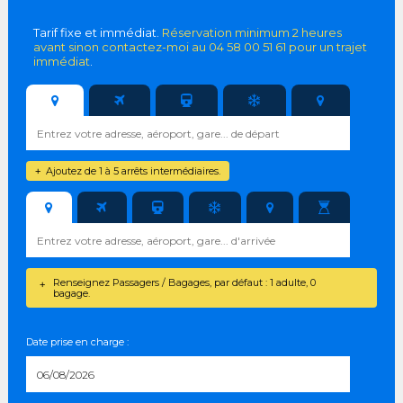
Tarif fixe et immédiat.
Réservation minimum 2 heures
avant sinon contactez-moi au 04 58 00 51 61 pour un trajet
immédiat
.
Ajoutez de 1 à 5 arrêts intermédiaires.
+
Renseignez Passagers / Bagages, par défaut : 1 adulte, 0
+
bagage.
Date prise en charge :