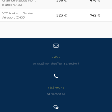
336
€
476
€
Chambéry Savoie Mont
Blanc (73420)
VTC Ambel → Genève
523
€
742
€
Aéroport (CH001)
EMAIL
contact@mon-chauffeur-a-grenoble.fr
TÉLÉPHONE
04 58 00 51 61