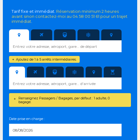
Tarif fixe et immédiat.
Réservation minimum 2 heures
avant sinon contactez-moi au 04 58 00 51 61 pour un trajet
immédiat
.
Ajoutez de 1 à 5 arrêts intermédiaires.
+
Renseignez Passagers / Bagages, par défaut : 1 adulte, 0
+
bagage.
Date prise en charge :