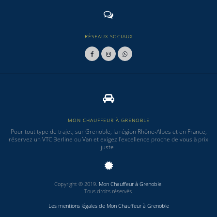
RÉSEAUX SOCIAUX
MON CHAUFFEUR À GRENOBLE
Pour tout type de trajet, sur Grenoble, la région Rhône-Alpes et en France,
réservez un VTC Berline ou Van et exigez l'excellence proche de vous à prix
juste !
Copyright © 2019.
Mon Chauffeur à Grenoble
.
Tous droits réservés.
Les mentions légales de Mon Chauffeur à Grenoble