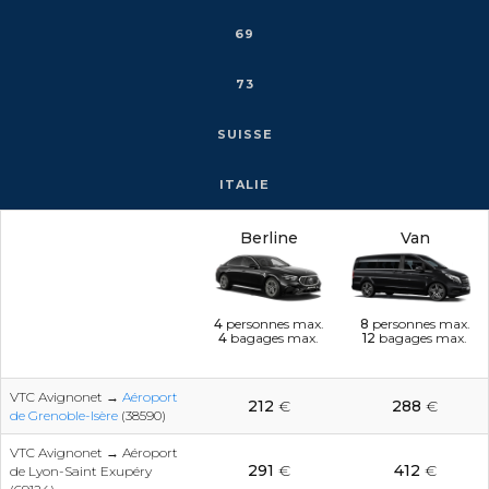
69
73
SUISSE
ITALIE
Berline
Van
4
personnes max.
8
personnes max.
4
bagages max.
12
bagages max.
VTC Avignonet →
Aéroport
212
€
288
€
de Grenoble-Isère
(38590)
VTC Avignonet → Aéroport
291
€
412
€
de Lyon-Saint Exupéry