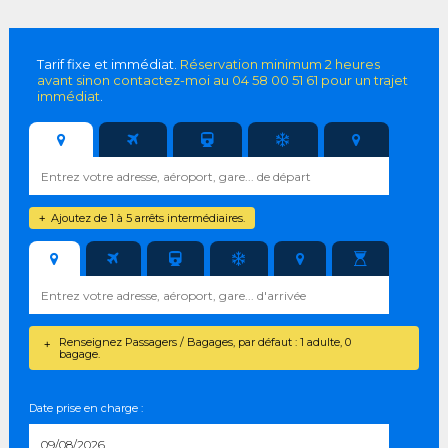
Tarif fixe et immédiat.
Réservation minimum 2 heures
avant sinon contactez-moi au 04 58 00 51 61 pour un trajet
immédiat
.
Ajoutez de 1 à 5 arrêts intermédiaires.
+
Renseignez Passagers / Bagages, par défaut : 1 adulte, 0
+
bagage.
Date prise en charge :