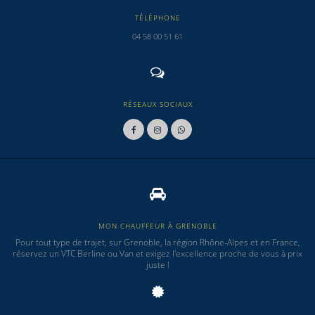
TÉLÉPHONE
04 58 00 51 61
RÉSEAUX SOCIAUX
MON CHAUFFEUR À GRENOBLE
Pour tout type de trajet, sur Grenoble, la région Rhône-Alpes et en France,
réservez un VTC Berline ou Van et exigez l'excellence proche de vous à prix
juste !