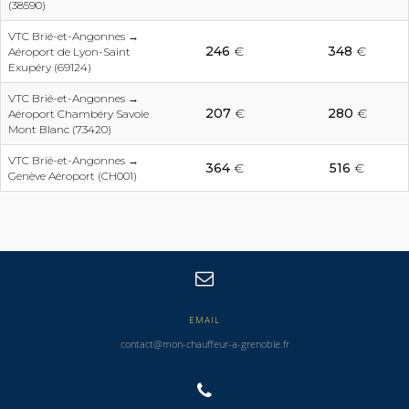
(38590)
VTC Brié-et-Angonnes →
246
€
348
€
Aéroport de Lyon-Saint
Exupéry (69124)
VTC Brié-et-Angonnes →
207
€
280
€
Aéroport Chambéry Savoie
Mont Blanc (73420)
VTC Brié-et-Angonnes →
364
€
516
€
Genève Aéroport (CH001)
EMAIL
contact@mon-chauffeur-a-grenoble.fr