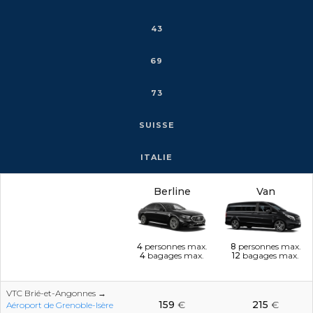
43
69
73
SUISSE
ITALIE
Berline
Van
4
personnes max.
8
personnes max.
4
bagages max.
12
bagages max.
VTC Brié-et-Angonnes →
159
€
215
€
Aéroport de Grenoble-Isère