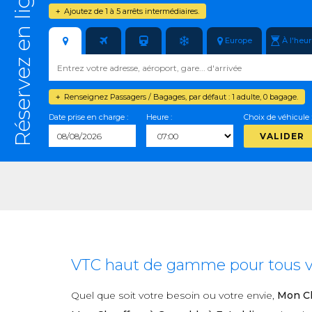
Réservez en ligne
Ajoutez de 1 à 5 arrêts intermédiaires.
+
Europe
À l'heu
Renseignez Passagers / Bagages, par défaut : 1 adulte, 0 bagage.
+
Date prise en charge :
Heure :
Choix de véhicule 
VALIDER
VTC haut de gamme pour tous vos
Quel que soit votre besoin ou votre envie,
Mon Ch