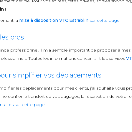
ment définie. Pour vos soirées, fêtes privées, sorties shopping, 
in
!
ernant la
mise à disposition VTC Estrablin
sur cette page
.
es pros
onde professionnel, il m’a semblé important de proposer à mes
fessionnels. Toutes les informations concernant les services
VT
our simplifier vos déplacements
mplifier les déplacements pour mes clients, j’ai souhaité vous
 confier le transfert de vos bagages, la réservation de votre rest
taires sur cette page
.