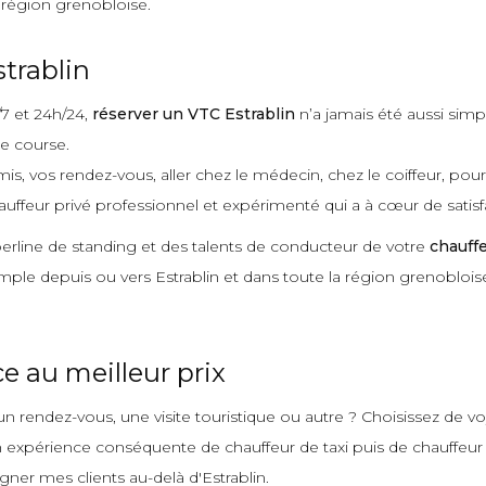
 région grenobloise.
trablin
/7 et 24h/24,
réserver un VTC Estrablin
n’a jamais été aussi simp
re course.
mis, vos rendez-vous, aller chez le médecin, chez le coiffeur, pou
auffeur privé professionnel et expérimenté qui a à cœur de satisfa
 berline de standing et des talents de conducteur de votre
chauffe
 simple depuis ou vers Estrablin et dans toute la région grenoblois
 au meilleur prix
n rendez-vous, une visite touristique ou autre ? Choisissez de v
xpérience conséquente de chauffeur de taxi puis de chauffeur priv
gner mes clients au-delà d'Estrablin.