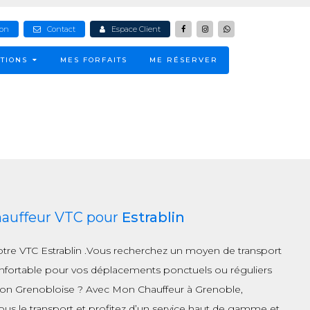
ion
Contact
Espace Client
TIONS
MES FORFAITS
ME RÉSERVER
hauffeur VTC pour
Estrablin
otre VTC Estrablin .Vous recherchez un moyen de transport
onfortable pour vos déplacements ponctuels ou réguliers
gion Grenobloise ? Avec Mon Chauffeur à Grenoble,
vous le transport et profitez d’un service haut de gamme et