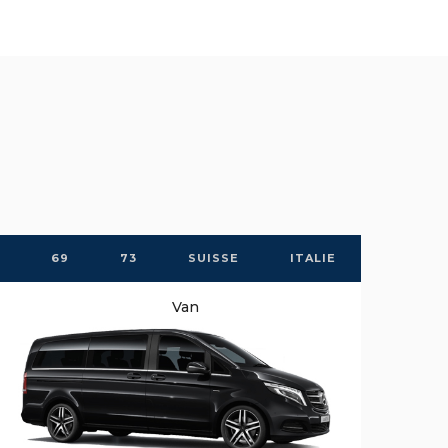
n
69
73
SUISSE
ITALIE
Van