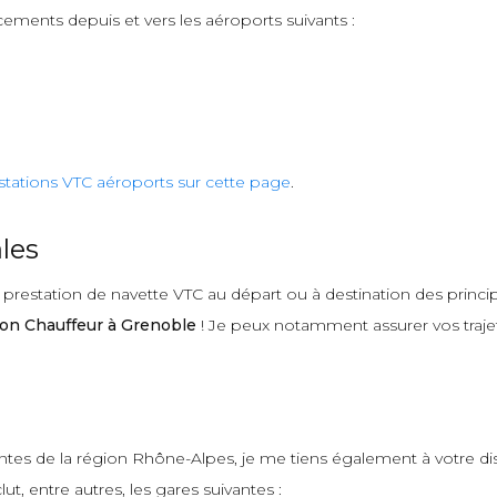
cements depuis et vers les aéroports suivants :
stations VTC aéroports sur cette page
.
les
estation de navette VTC au départ ou à destination des principa
on Chauffeur à Grenoble
! Je peux notamment assurer vos trajets
antes de la région Rhône-Alpes, je me tiens également à votre d
ut, entre autres, les gares suivantes :