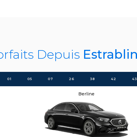
orfaits Depuis
Estrabli
01
05
07
26
38
42
43
Berline