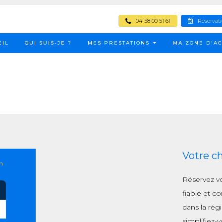
04 58 00 51 61
Réservat
EIL
QUI SUIS-JE ?
MES PRESTATIONS
MA ZONE D'AC
Votre c
n
Réservez v
fiable et c
dans la ré
simplifiez-