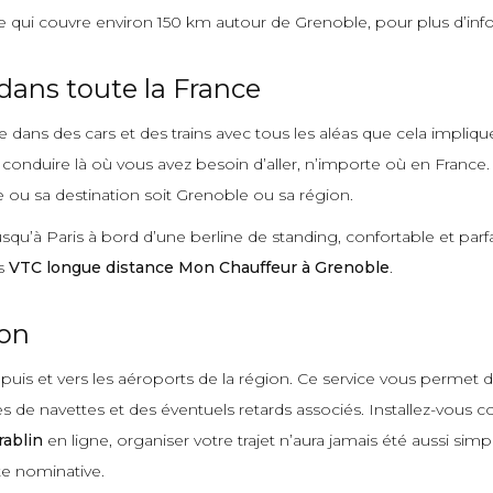
qui couvre environ 150 km autour de Grenoble, pour plus d’info
dans toute la France
dans des cars et des trains avec tous les aléas que cela impliqu
 conduire là où vous avez besoin d’aller, n’importe où en France
e ou sa destination soit Grenoble ou sa région.
usqu’à Paris à bord d’une berline de standing, confortable et par
ts
VTC longue distance Mon Chauffeur à Grenoble
.
ion
puis et vers les aéroports de la région. Ce service vous permet d
res de navettes et des éventuels retards associés. Installez-vo
rablin
en ligne, organiser votre trajet n’aura jamais été aussi simp
te nominative.