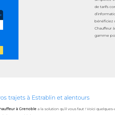
de tarifs c
d’informati
re
bénéficiez 
Chauffeur à
gamme pou
:
 trajets à Estrablin et alentours
auffeur à Grenoble
a la solution qu’il vous faut ! Voici quelque