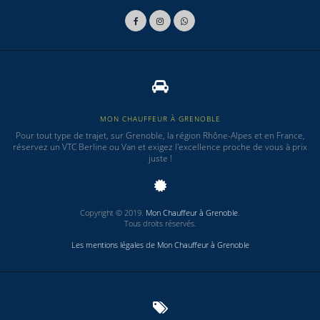
MON CHAUFFEUR À GRENOBLE
Pour tout type de trajet, sur Grenoble, la région Rhône-Alpes et en France,
réservez un VTC Berline ou Van et exigez l'excellence proche de vous à prix
juste !
Copyright © 2019.
Mon Chauffeur à Grenoble
.
Tous droits réservés.
Les mentions légales de Mon Chauffeur à Grenoble