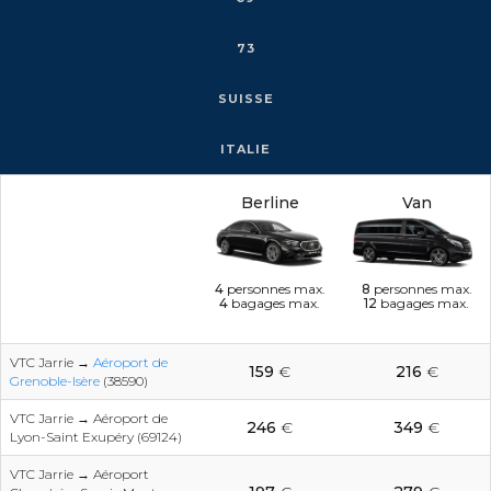
73
SUISSE
ITALIE
Berline
Van
4
personnes max.
8
personnes max.
4
bagages max.
12
bagages max.
VTC Jarrie →
Aéroport de
159
€
216
€
Grenoble-Isère
(38590)
VTC Jarrie → Aéroport de
246
€
349
€
Lyon-Saint Exupéry (69124)
VTC Jarrie → Aéroport