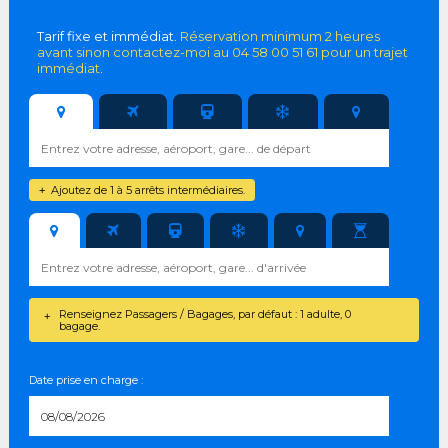
Tarif fixe et immédiat.
Réservation minimum 2 heures
avant sinon contactez-moi au 04 58 00 51 61 pour un trajet
immédiat
.
Ajoutez de 1 à 5 arrêts intermédiaires.
+
Renseignez Passagers / Bagages, par défaut : 1 adulte, 0
+
bagage.
Date prise en charge :