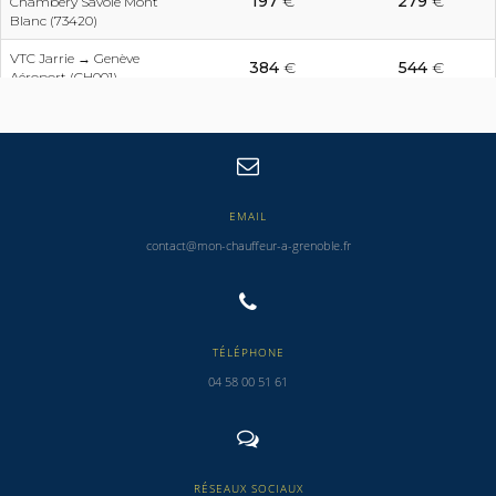
197
€
279
€
Chambéry Savoie Mont
Blanc (73420)
VTC Jarrie → Genève
384
€
544
€
Aéroport (CH001)
EMAIL
contact@mon-chauffeur-a-grenoble.fr
TÉLÉPHONE
04 58 00 51 61
RÉSEAUX SOCIAUX