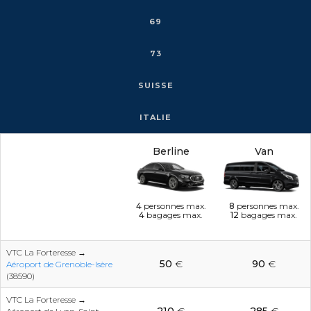
69
73
SUISSE
ITALIE
Berline
Van
4
personnes max.
8
personnes max.
4
bagages max.
12
bagages max.
VTC La Forteresse →
50
€
90
€
Aéroport de Grenoble-Isère
(38590)
VTC La Forteresse →