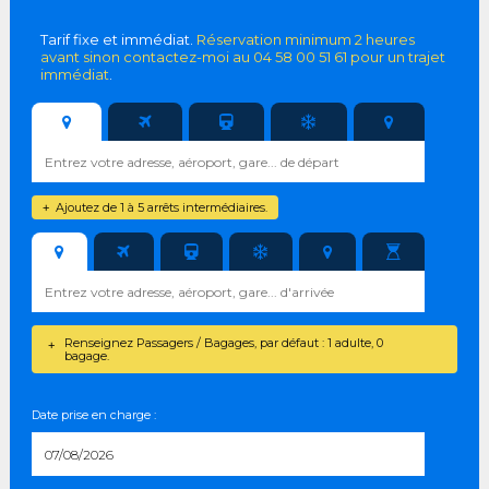
Tarif fixe et immédiat.
Réservation minimum 2 heures
avant sinon contactez-moi au 04 58 00 51 61 pour un trajet
immédiat
.
Ajoutez de 1 à 5 arrêts intermédiaires.
+
Renseignez Passagers / Bagages, par défaut : 1 adulte, 0
+
bagage.
Date prise en charge :