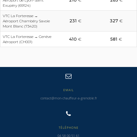
210
€
285
€
Aéroport de Lyon-Saint
Exupéry (69124)
VTC La Forteresse →
231
€
327
€
Aéroport Chambéry Savoie
Mont Blanc (73420)
VTC La Forteresse → Genève
410
€
581
€
Aéroport (CH001)
EMAIL
contact@mon-chauffeur-a-grenoble.fr
TÉLÉPHONE
04 58 00 51 61