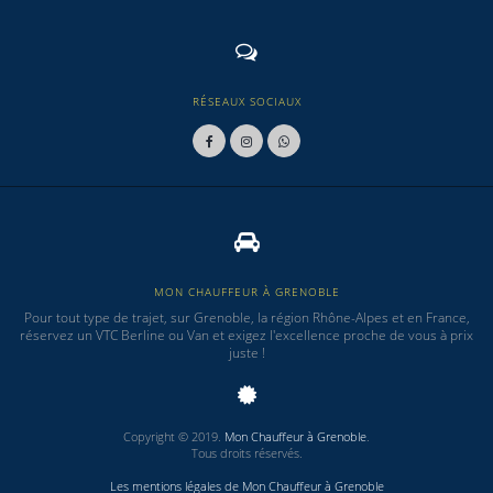
RÉSEAUX SOCIAUX
MON CHAUFFEUR À GRENOBLE
Pour tout type de trajet, sur Grenoble, la région Rhône-Alpes et en France,
réservez un VTC Berline ou Van et exigez l'excellence proche de vous à prix
juste !
Copyright © 2019.
Mon Chauffeur à Grenoble
.
Tous droits réservés.
Les mentions légales de Mon Chauffeur à Grenoble