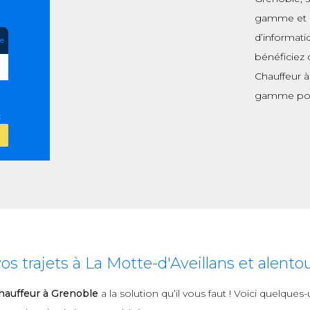
gamme et de
d’informati
re
bénéficiez 
Chauffeur à
gamme pou
:
 trajets à La Motte-d'Aveillans et alento
auffeur à Grenoble
a la solution qu’il vous faut ! Voici quelque