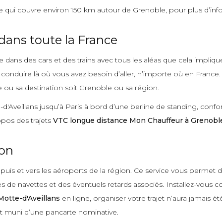
qui couvre environ 150 km autour de Grenoble, pour plus d’info
dans toute la France
dans des cars et des trains avec tous les aléas que cela impliqu
 conduire là où vous avez besoin d’aller, n’importe où en France
e ou sa destination soit Grenoble ou sa région.
'Aveillans jusqu’à Paris à bord d’une berline de standing, confor
pos des trajets
VTC longue distance Mon Chauffeur à Grenobl
ion
puis et vers les aéroports de la région. Ce service vous permet d
res de navettes et des éventuels retards associés. Installez-vo
Motte-d'Aveillans
en ligne, organiser votre trajet n’aura jamais ét
rt muni d’une pancarte nominative.