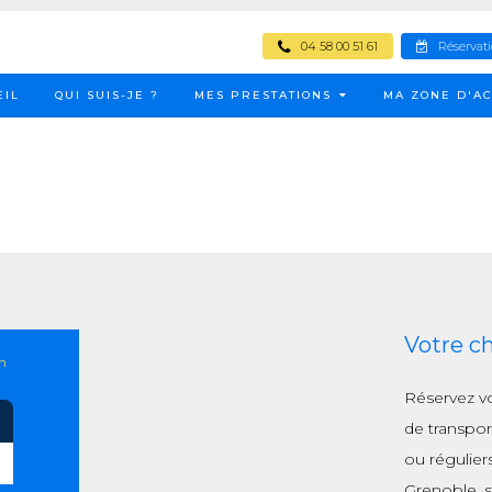
04 58 00 51 61
Réservat
EIL
QUI SUIS-JE ?
MES PRESTATIONS
MA ZONE D'AC
Votre c
n
Réservez v
de transpor
ou régulier
Grenoble, s