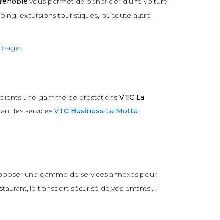
renoble
vous permet de bénéficier d’une voiture
ping, excursions touristiques, ou toute autre
e page
.
 clients une gamme de prestations
VTC La
ant les services
VTC Business La Motte-
 proposer une gamme de services annexes pour
aurant, le transport sécurisé de vos enfants...