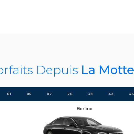
orfaits Depuis
La Motte
01
05
07
26
38
42
43
Berline