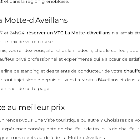
ns
et dans la région grenobloise.
 Motte-d'Aveillans
/7 et 24h/24,
réserver un VTC La Motte-d'Aveillans
n’a jamais ét
 le prix de votre course.
mis, vos rendez-vous, aller chez le médecin, chez le coiffeur, pou
auffeur privé professionnel et expérimenté qui a à cœur de satisfa
 berline de standing et des talents de conducteur de votre
chauffe
ur tout trajet simple depuis ou vers La Motte-d'Aveillans et dans t
 en haut de cette page.
 au meilleur prix
n rendez-vous, une visite touristique ou autre ? Choisissez de v
xpérience conséquente de chauffeur de taxi puis de chauffeur priv
gner mes clients au-delà de La Motte-d'Aveillans.