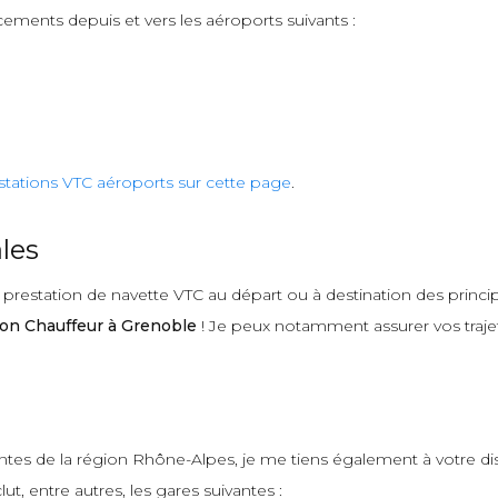
cements depuis et vers les aéroports suivants :
stations VTC aéroports sur cette page
.
les
estation de navette VTC au départ ou à destination des principa
on Chauffeur à Grenoble
! Je peux notamment assurer vos trajets
antes de la région Rhône-Alpes, je me tiens également à votre d
ut, entre autres, les gares suivantes :