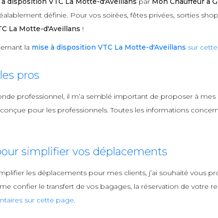
 à disposition VTC La Motte-d'Aveillans
par
Mon Chauffeur à G
lablement définie. Pour vos soirées, fêtes privées, sorties shop
TC La Motte-d'Aveillans
!
ernant la
mise à disposition VTC La Motte-d'Aveillans
sur cett
es pros
onde professionnel, il m’a semblé important de proposer à mes
onçue pour les professionnels. Toutes les informations concern
our simplifier vos déplacements
mplifier les déplacements pour mes clients, j’ai souhaité vous
 confier le transfert de vos bagages, la réservation de votre rest
taires sur cette page
.