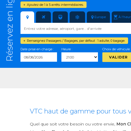
Réservez en ligne
Ajoutez de 1 à 5 arrêts intermédiaires.
+
Europe
À l'heu
Renseignez Passagers / Bagages, par défaut : 1 adulte, 0 bagage.
+
Date prise en charge :
Heure :
Choix de véhicule 
VALIDER
VTC haut de gamme pour tous vos
Quel que soit votre besoin ou votre envie,
Mon Ch