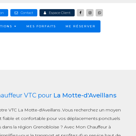
ion
Contact
Espace Client
TIONS
MES FORFAITS
ME RÉSERVER
hauffeur VTC pour
La Motte-d'Aveillans
otre VTC La Motte-d'Aveillans .Vous recherchez un moyen
t fiable et confortable pour vos déplacements ponctuels
s dans la région Grenobloise ? Avec Mon Chauffeur à
implifiez-vous le transport et profitez d’un service haut de