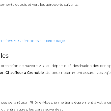
cements depuis et vers les aéroports suivants :
stations VTC aéroports sur cette page
.
les
estation de navette VTC au départ ou à destination des principa
on Chauffeur à Grenoble
! Je peux notamment assurer vos trajets
antes de la région Rhône-Alpes, je me tiens également à votre d
ut, entre autres, les gares suivantes :