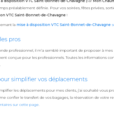
 à disposition VTC Saint-Bonnet-de-Chavagne
par
Mon Chauff
mps préalablement définie. Pour vos soirées, fêtes privées, sorti
tion VTC Saint-Bonnet-de-Chavagne
!
ernant la
mise à disposition VTC Saint-Bonnet-de-Chavagne
s
es pros
onde professionnel, il m’a semblé important de proposer à mes
nt conçue pour les professionnels. Toutes les informations con
.
our simplifier vos déplacements
mplifier les déplacements pour mes clients, j’ai souhaité vous
 confier le transfert de vos bagages, la réservation de votre rest
taires sur cette page
.