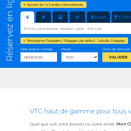
Réservez en ligne
Ajoutez de 1 à 5 arrêts intermédiaires.
+
Europe
À l'heu
Renseignez Passagers / Bagages, par défaut : 1 adulte, 0 bagage.
+
Date prise en charge :
Heure :
Choix de véhicule 
VALIDER
VTC haut de gamme pour tous vo
Quel que soit votre besoin ou votre envie,
Mon Ch