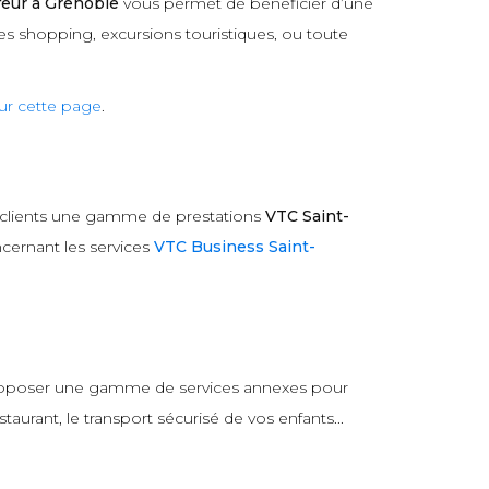
eur à Grenoble
vous permet de bénéficier d’une
es shopping, excursions touristiques, ou toute
ur cette page
.
 clients une gamme de prestations
VTC Saint-
cernant les services
VTC Business Saint-
 proposer une gamme de services annexes pour
aurant, le transport sécurisé de vos enfants...