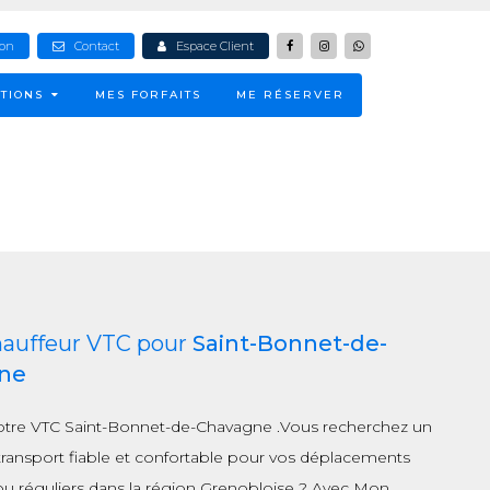
ion
Contact
Espace Client
TIONS
MES FORFAITS
ME RÉSERVER
hauffeur VTC pour
Saint-Bonnet-de-
ne
otre VTC Saint-Bonnet-de-Chavagne .Vous recherchez un
ransport fiable et confortable pour vos déplacements
ou réguliers dans la région Grenobloise ? Avec Mon