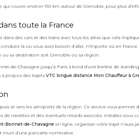
qui couvre environ 150 km autour de Grenoble, pour plus d’info
dans toute la France
dans des cars et des trains avec tous les aléas que cela impliqu
 conduire là où vous avez besoin d’aller, n’importe où en France
e ou sa destination soit Grenoble ou sa région.
net-de-Chavagne jusqu’à Paris à bord d’une berline de standing,
 à propos des trajets
VTC longue distance Mon Chauffeur à Gr
ion
puis et vers les aéroports de la région. Ce service vous permet d
res de navettes et des éventuels retards associés. Installez-vo
int-Bonnet-de-Chavagne
en ligne, organiser votre trajet n’aura j
rt muni d’une pancarte nominative.