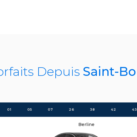
orfaits Depuis
Saint-B
01
05
07
26
38
42
43
Berline