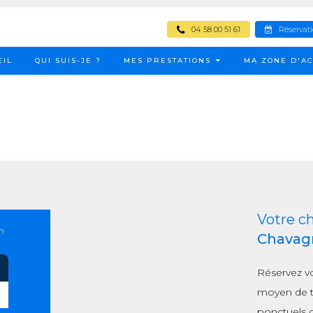
04 58 00 51 61
Réservat
EIL
QUI SUIS-JE ?
MES PRESTATIONS
MA ZONE D'AC
Votre c
n
Chavag
Réservez v
moyen de t
ponctuels 