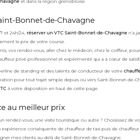
Chavagne
et dans la région grenobloise.
aint-Bonnet-de-Chavagne
/7 et 24h/24,
réserver un VTC Saint-Bonnet-de-Chavagne
n’a j
tement le prix de votre course.
mis, vos rendez-vous, aller chez le médecin, chez le coiffeur, pou
auffeur privé professionnel et expérimenté qui a à cœur de satisfa
 berline de standing et des talents de conducteur de votre
chauff
sposition pour tout trajet simple depuis ou vers Saint-Bonnet-de-
VTC
à votre disposition en haut de cette page.
 au meilleur prix
n rendez-vous, une visite touristique ou autre ? Choisissez de v
xpérience conséquente de chauffeur de taxi puis de chauffeur priv
pagner mes clients au-delà de Saint-Bonnet-de-Chavagne.