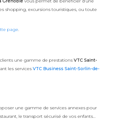
à Grenoble
vous permet de bénéficier d’une
es shopping, excursions touristiques, ou toute
tte page
.
 clients une gamme de prestations
VTC Saint-
ant les services
VTC Business Saint-Sorlin-de-
 proposer une gamme de services annexes pour
aurant, le transport sécurisé de vos enfants...