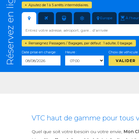
Réservez en ligne
Ajoutez de 1 à 5 arrêts intermédiaires.
+
Europe
À l'heu
Renseignez Passagers / Bagages, par défaut : 1 adulte, 0 bagage.
+
Date prise en charge :
Heure :
Choix de véhicule 
VALIDER
VTC haut de gamme pour tous vos
Quel que soit votre besoin ou votre envie,
Mon Ch