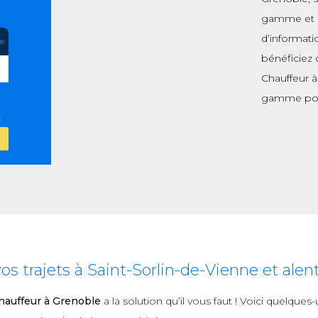
gamme et de
d’informati
re
bénéficiez 
Chauffeur à
gamme pou
:
 trajets à Saint-Sorlin-de-Vienne et alen
auffeur à Grenoble
a la solution qu’il vous faut ! Voici quelque