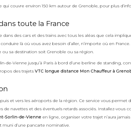
qui couvre environ 150 km autour de Grenoble, pour plus d’info
dans toute la France
dans des cars et des trains avec tous les aléas que cela impliqu
 conduire là où vous avez besoin d’aller, n’importe où en France
e ou sa destination soit Grenoble ou sa région.
in-de-Vienne jusqu’à Paris à bord d’une berline de standing, con
ropos des trajets
VTC longue distance Mon Chauffeur à Greno
ion
puis et vers les aéroports de la région. Ce service vous permet d
res de navettes et des éventuels retards associés. Installez-vo
nt-Sorlin-de-Vienne
en ligne, organiser votre trajet n’aura jamais
rt muni d’une pancarte nominative.