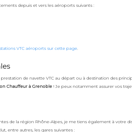
cements depuis et vers les aéroports suivants :
stations VTC aéroports sur cette page
.
les
estation de navette VTC au départ ou à destination des principa
on Chauffeur à Grenoble
! Je peux notamment assurer vos trajets
antes de la région Rhône-Alpes, je me tiens également à votre d
ut, entre autres, les gares suivantes :