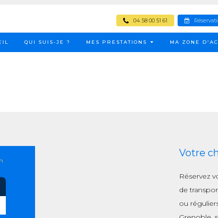
04 58 00 51 61
Réservat
EIL
QUI SUIS-JE ?
MES PRESTATIONS
MA ZONE D'AC
Votre c
n
Réservez v
de transpor
ou régulier
Grenoble, s