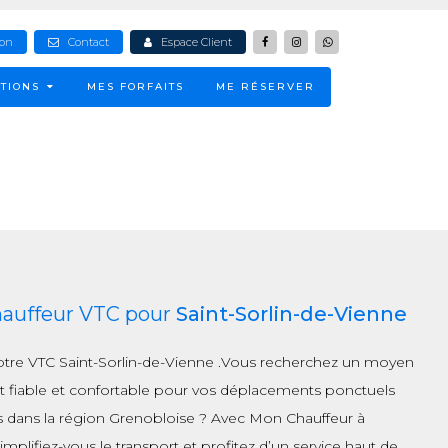
ion
Contact
Espace Client
TIONS
MES FORFAITS
ME RÉSERVER
hauffeur VTC pour
Saint-Sorlin-de-Vienne
otre VTC Saint-Sorlin-de-Vienne .Vous recherchez un moyen
t fiable et confortable pour vos déplacements ponctuels
s dans la région Grenobloise ? Avec Mon Chauffeur à
implifiez-vous le transport et profitez d’un service haut de