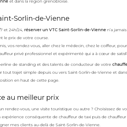
enne
et dans la région grenobloise.
int-Sorlin-de-Vienne
/7 et 24h/24,
réserver un VTC Saint-Sorlin-de-Vienne
n’a jamais
 le prix de votre course.
mis, vos rendez-vous, aller chez le médecin, chez le coiffeur, pou
auffeur privé professionnel et expérimenté qui a à cœur de satisfa
 berline de standing et des talents de conducteur de votre
chauffe
our tout trajet simple depuis ou vers Saint-Sorlin-de-Vienne et dan
osition en haut de cette page.
 au meilleur prix
n rendez-vous, une visite touristique ou autre ? Choisissez de v
xpérience conséquente de chauffeur de taxi puis de chauffeur priv
agner mes clients au-delà de Saint-Sorlin-de-Vienne.