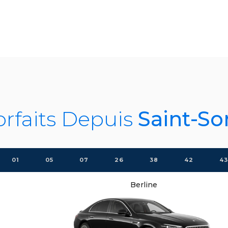
orfaits Depuis
Saint-So
01
05
07
26
38
42
43
Berline