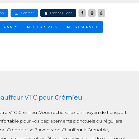
ion
Contact
Espace Client
TIONS
MES FORFAITS
ME RÉSERVER
hauffeur VTC pour
Crémieu
otre VTC Crémieu .Vous recherchez un moyen de transport
onfortable pour vos déplacements ponctuels ou réguliers
gion Grenobloise ? Avec Mon Chauffeur à Grenoble,
vous le transport et profitez d’un service haut de gamme et