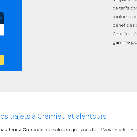
de tarifs c
d’informati
re
bénéficiez 
Chauffeur à
gamme pou
:
s trajets à Crémieu et alentours
auffeur à Grenoble
a la solution qu’il vous faut ! Voici quelque