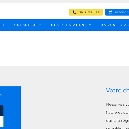
04 58 00 51 61
Réservat
EIL
QUI SUIS-JE ?
MES PRESTATIONS
MA ZONE D'AC
Votre c
n
Réservez v
fiable et c
dans la ré
simplifiez-