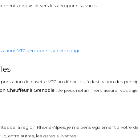
cements depuis et vers les aéroports suivants :
stations VTC aéroports sur cette page
.
les
estation de navette VTC au départ ou à destination des principa
on Chauffeur à Grenoble
! Je peux notamment assurer vos trajets
antes de la région Rhône-Alpes, je me tiens également à votre d
ut, entre autres, les gares suivantes :