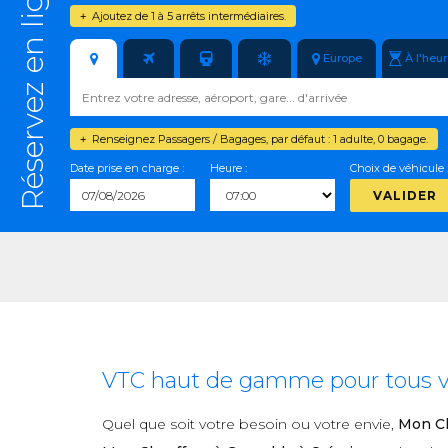
Réservez en ligne
Ajoutez de 1 à 5 arrêts intermédiaires.
+
Europe
À l'heu
Renseignez Passagers / Bagages, par défaut : 1 adulte, 0 bagage.
+
Date prise en charge :
Heure :
Choix de véhicule 
VALIDER
VTC haut de gamme pour tous vo
Quel que soit votre besoin ou votre envie,
Mon Ch