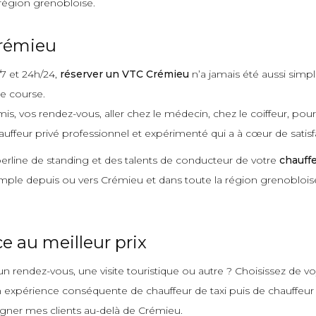
 région grenobloise.
Crémieu
/7 et 24h/24,
réserver un VTC Crémieu
n’a jamais été aussi simpl
re course.
mis, vos rendez-vous, aller chez le médecin, chez le coiffeur, pou
auffeur privé professionnel et expérimenté qui a à cœur de satisfa
 berline de standing et des talents de conducteur de votre
chauff
t simple depuis ou vers Crémieu et dans toute la région grenobloise
 au meilleur prix
n rendez-vous, une visite touristique ou autre ? Choisissez de v
xpérience conséquente de chauffeur de taxi puis de chauffeur priv
agner mes clients au-delà de Crémieu.