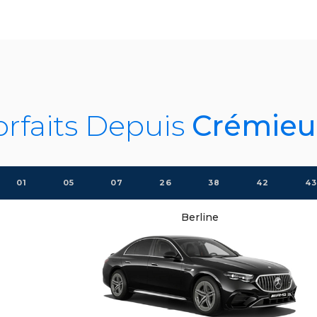
orfaits Depuis
Crémieu
01
05
07
26
38
42
43
Berline