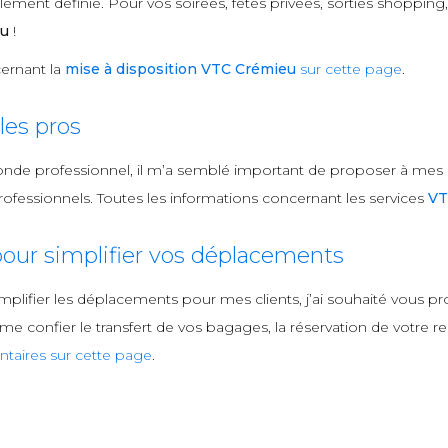
ment définie. Pour vos soirées, fêtes privées, sorties shopping, 
eu
!
ernant la
mise à disposition VTC Crémieu
sur cette page
.
es pros
onde professionnel, il m’a semblé important de proposer à mes
fessionnels. Toutes les informations concernant les services
VT
our simplifier vos déplacements
mplifier les déplacements pour mes clients, j’ai souhaité vous
 confier le transfert de vos bagages, la réservation de votre rest
taires sur cette page
.