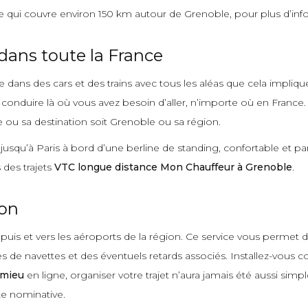
qui couvre environ 150 km autour de Grenoble, pour plus d’info
dans toute la France
dans des cars et des trains avec tous les aléas que cela impliqu
 conduire là où vous avez besoin d’aller, n’importe où en France
e ou sa destination soit Grenoble ou sa région.
usqu’à Paris à bord d’une berline de standing, confortable et pa
des trajets
VTC longue distance Mon Chauffeur à Grenoble
.
ion
puis et vers les aéroports de la région. Ce service vous permet d
res de navettes et des éventuels retards associés. Installez-vo
émieu
en ligne, organiser votre trajet n’aura jamais été aussi simpl
te nominative.