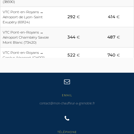
(38590)
VTC Pont-en-Royans →
292
€
414
€
Aéroport de Lyon-Saint
Exupéry (69124)
VTC Pont-en-Royans →
344
€
487
€
Aéroport Chambéry Savoie
Mont Blanc (73420)
VTC Pont-en-Royans →
522
€
740
€
Genève Aéroport (CH001)
EMAIL
contact@mon-chauffeur-a-grenoble.fr
TÉLÉPHONE