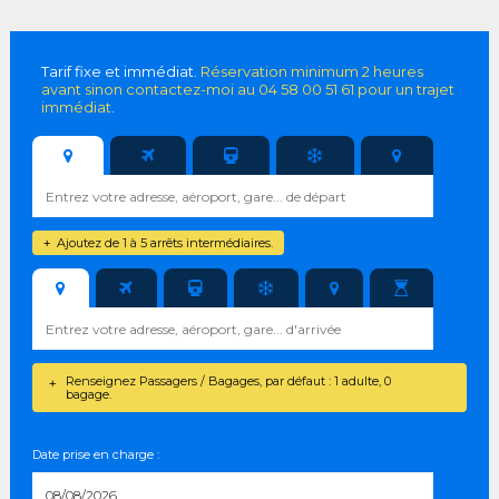
Tarif fixe et immédiat.
Réservation minimum 2 heures
avant sinon contactez-moi au 04 58 00 51 61 pour un trajet
immédiat
.
Ajoutez de 1 à 5 arrêts intermédiaires.
+
Renseignez Passagers / Bagages, par défaut : 1 adulte, 0
+
bagage.
Date prise en charge :