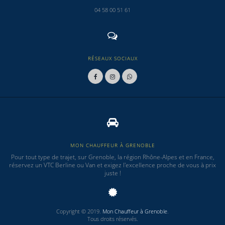
04 58 00 51 61
RÉSEAUX SOCIAUX
MON CHAUFFEUR À GRENOBLE
Pour tout type de trajet, sur Grenoble, la région Rhône-Alpes et en France,
réservez un VTC Berline ou Van et exigez l'excellence proche de vous à prix
juste !
Copyright © 2019.
Mon Chauffeur à Grenoble
.
Tous droits réservés.