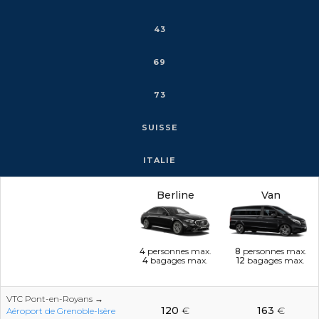
43
69
73
SUISSE
ITALIE
Berline
Van
4
personnes max.
8
personnes max.
4
bagages max.
12
bagages max.
VTC Pont-en-Royans →
120
€
163
€
Aéroport de Grenoble-Isère