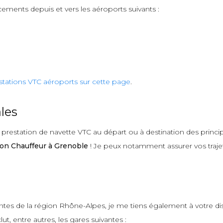
cements depuis et vers les aéroports suivants :
stations VTC aéroports sur cette page
.
les
estation de navette VTC au départ ou à destination des principa
on Chauffeur à Grenoble
! Je peux notamment assurer vos trajets
antes de la région Rhône-Alpes, je me tiens également à votre d
ut, entre autres, les gares suivantes :