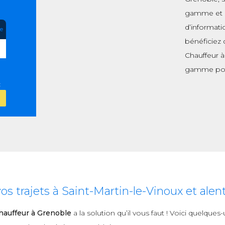
gamme et de
d’informati
re
bénéficiez 
Chauffeur à
gamme pou
:
 trajets à Saint-Martin-le-Vinoux et alen
auffeur à Grenoble
a la solution qu’il vous faut ! Voici quelque