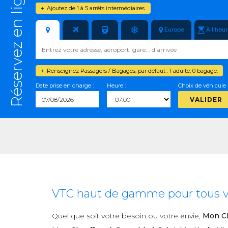
Réservez en ligne
Ajoutez de 1 à 5 arrêts intermédiaires.
+
Europe
À l'heu
Renseignez Passagers / Bagages, par défaut : 1 adulte, 0 bagage.
+
Date prise en charge :
Heure :
Choix de véhicule 
VALIDER
VTC haut de gamme pour tous vos
Quel que soit votre besoin ou votre envie,
Mon Ch