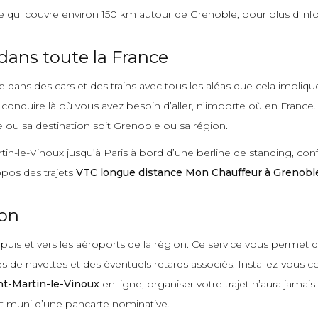
qui couvre environ 150 km autour de Grenoble, pour plus d’info
dans toute la France
dans des cars et des trains avec tous les aléas que cela impliqu
 conduire là où vous avez besoin d’aller, n’importe où en France
e ou sa destination soit Grenoble ou sa région.
in-le-Vinoux jusqu’à Paris à bord d’une berline de standing, conf
pos des trajets
VTC longue distance Mon Chauffeur à Grenobl
ion
puis et vers les aéroports de la région. Ce service vous permet d
res de navettes et des éventuels retards associés. Installez-vo
nt-Martin-le-Vinoux
en ligne, organiser votre trajet n’aura jamais 
rt muni d’une pancarte nominative.