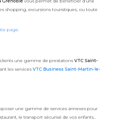
à Grenoble
vous permet de bénéficier d’une
es shopping, excursions touristiques, ou toute
tte page
.
 clients une gamme de prestations
VTC Saint-
nt les services
VTC Business Saint-Martin-le-
 proposer une gamme de services annexes pour
aurant, le transport sécurisé de vos enfants...