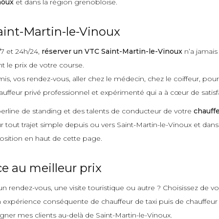
noux
et dans la région grenobloise.
int-Martin-le-Vinoux
/7 et 24h/24,
réserver un VTC Saint-Martin-le-Vinoux
n’a jamais
 le prix de votre course.
mis, vos rendez-vous, aller chez le médecin, chez le coiffeur, pou
auffeur privé professionnel et expérimenté qui a à cœur de satisfa
 berline de standing et des talents de conducteur de votre
chauffe
our tout trajet simple depuis ou vers Saint-Martin-le-Vinoux et dan
osition en haut de cette page.
 au meilleur prix
n rendez-vous, une visite touristique ou autre ? Choisissez de v
xpérience conséquente de chauffeur de taxi puis de chauffeur priv
gner mes clients au-delà de Saint-Martin-le-Vinoux.