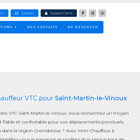
ion
Contact
Espace Client
TIONS
MES FORFAITS
ME RÉSERVER
hauffeur VTC pour
Saint-Martin-le-Vinoux
otre VTC Saint-Martin-le-Vinoux .Vous recherchez un moyen
t fiable et confortable pour vos déplacements ponctuels
s dans la région Grenobloise ? Avec Mon Chauffeur à
implifiez-vous le transport et profitez d’un service haut de