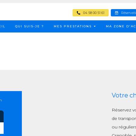
04 58 00 51 61
Réservat
EIL
QUI SUIS-JE ?
MES PRESTATIONS
MA ZONE D'AC
Votre c
n
Réservez v
de transpor
ou régulier
Grenoble, s