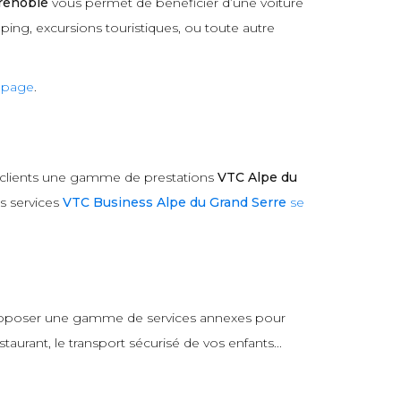
renoble
vous permet de bénéficier d’une voiture
ping, excursions touristiques, ou toute autre
e page
.
 clients une gamme de prestations
VTC Alpe du
s services
VTC Business Alpe du Grand Serre
se
 proposer une gamme de services annexes pour
aurant, le transport sécurisé de vos enfants...