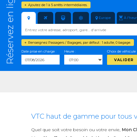
Réservez en ligne
Ajoutez de 1 à 5 arrêts intermédiaires.
+
Europe
À l'heu
Renseignez Passagers / Bagages, par défaut : 1 adulte, 0 bagage.
+
Date prise en charge :
Heure :
Choix de véhicule 
VALIDER
VTC haut de gamme pour tous vos
Quel que soit votre besoin ou votre envie,
Mon Ch