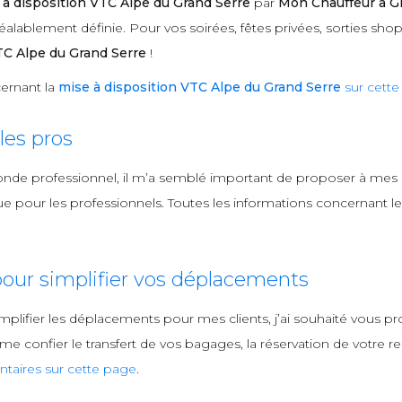
 à disposition VTC Alpe du Grand Serre
par
Mon Chauffeur à G
lablement définie. Pour vos soirées, fêtes privées, sorties shop
TC Alpe du Grand Serre
!
ernant la
mise à disposition VTC Alpe du Grand Serre
sur cett
es pros
onde professionnel, il m’a semblé important de proposer à mes
 pour les professionnels. Toutes les informations concernant le
our simplifier vos déplacements
mplifier les déplacements pour mes clients, j’ai souhaité vous
 confier le transfert de vos bagages, la réservation de votre rest
taires sur cette page
.