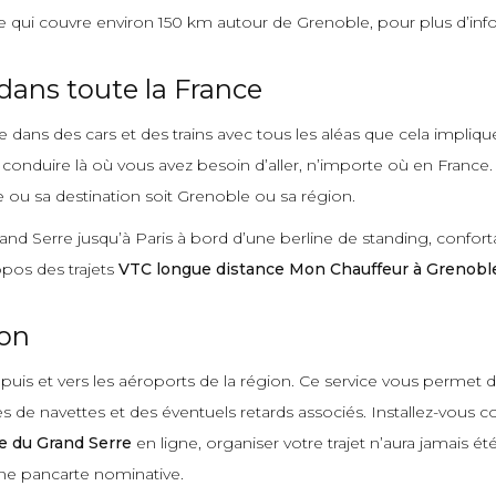
qui couvre environ 150 km autour de Grenoble, pour plus d’info
dans toute la France
dans des cars et des trains avec tous les aléas que cela impliqu
 conduire là où vous avez besoin d’aller, n’importe où en France
e ou sa destination soit Grenoble ou sa région.
nd Serre jusqu’à Paris à bord d’une berline de standing, confort
pos des trajets
VTC longue distance Mon Chauffeur à Grenobl
ion
puis et vers les aéroports de la région. Ce service vous permet d
res de navettes et des éventuels retards associés. Installez-vo
e du Grand Serre
en ligne, organiser votre trajet n’aura jamais ét
une pancarte nominative.