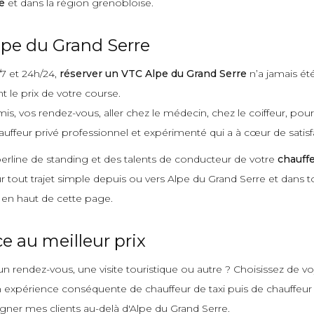
e
et dans la région grenobloise.
pe du Grand Serre
/7 et 24h/24,
réserver un VTC Alpe du Grand Serre
n’a jamais ét
 le prix de votre course.
mis, vos rendez-vous, aller chez le médecin, chez le coiffeur, pou
auffeur privé professionnel et expérimenté qui a à cœur de satisfa
 berline de standing et des talents de conducteur de votre
chauffe
our tout trajet simple depuis ou vers Alpe du Grand Serre et dans to
 en haut de cette page.
 au meilleur prix
n rendez-vous, une visite touristique ou autre ? Choisissez de v
xpérience conséquente de chauffeur de taxi puis de chauffeur priv
agner mes clients au-delà d'Alpe du Grand Serre.