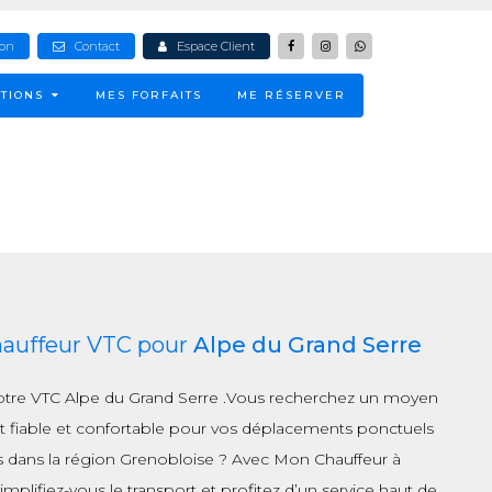
ion
Contact
Espace Client
TIONS
MES FORFAITS
ME RÉSERVER
hauffeur VTC pour
Alpe du Grand Serre
otre VTC Alpe du Grand Serre .Vous recherchez un moyen
t fiable et confortable pour vos déplacements ponctuels
s dans la région Grenobloise ? Avec Mon Chauffeur à
implifiez-vous le transport et profitez d’un service haut de