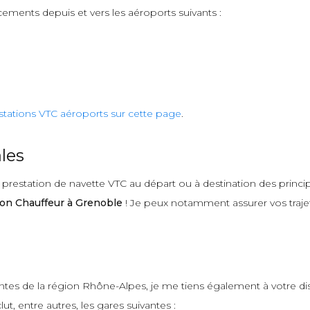
cements depuis et vers les aéroports suivants :
stations VTC aéroports sur cette page
.
les
estation de navette VTC au départ ou à destination des principa
on Chauffeur à Grenoble
! Je peux notamment assurer vos trajets
antes de la région Rhône-Alpes, je me tiens également à votre d
ut, entre autres, les gares suivantes :