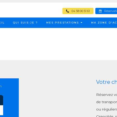
04 58 00 51 61
Réservat
EIL
QUI SUIS-JE ?
MES PRESTATIONS
MA ZONE D'AC
Votre c
n
Réservez v
de transpor
ou régulier
Grenoble, s