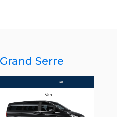
 Grand Serre
I
38
Van