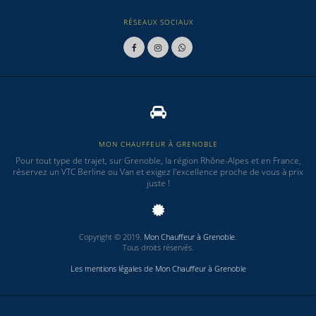
RÉSEAUX SOCIAUX
MON CHAUFFEUR À GRENOBLE
Pour tout type de trajet, sur Grenoble, la région Rhône-Alpes et en France,
réservez un VTC Berline ou Van et exigez l'excellence proche de vous à prix
juste !
Copyright © 2019.
Mon Chauffeur à Grenoble
.
Tous droits réservés.
Les mentions légales de Mon Chauffeur à Grenoble