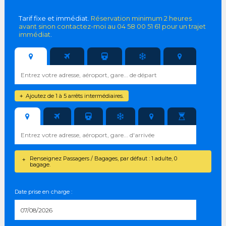
Tarif fixe et immédiat.
Réservation minimum 2 heures
avant sinon contactez-moi au 04 58 00 51 61 pour un trajet
immédiat
.
Ajoutez de 1 à 5 arrêts intermédiaires.
+
Renseignez Passagers / Bagages, par défaut : 1 adulte, 0
+
bagage.
Date prise en charge :