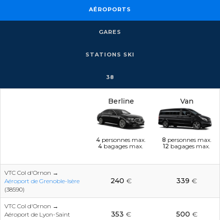
AÉROPORTS
GARES
STATIONS SKI
38
Berline
Van
4
personnes max.
8
personnes max.
4
bagages max.
12
bagages max.
VTC Col d'Ornon →
240
€
339
€
Aéroport de Grenoble-Isère
(38590)
VTC Col d'Ornon →
353
€
500
€
Aéroport de Lyon-Saint