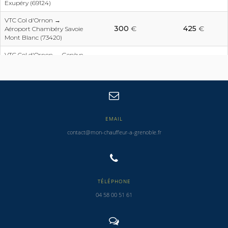
Exupéry (69124)
VTC Col d'Ornon →
300
€
425
€
Aéroport Chambéry Savoie
Mont Blanc (73420)
VTC Col d'Ornon → Genève
493
€
699
€
Aéroport (CH001)
EMAIL
contact@mon-chauffeur-a-grenoble.fr
TÉLÉPHONE
04 58 00 51 61