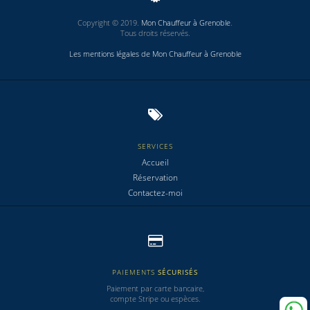
Copyright © 2019.
Mon Chauffeur à Grenoble
.
Tous droits réservés.
Les mentions légales de Mon Chauffeur à Grenoble
SERVICES
Accueil
Réservation
Contactez-moi
PAIEMENTS
SÉCURISÉS
Paiement par carte bancaire,
compte Stripe ou espèces.