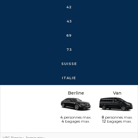
42
43
69
73
SUISSE
ITALIE
Berline
Van
4
personnes max.
8
personnes max.
4
bagages max.
12
bagages max.
VTC Tignieu-Jameyzieu →