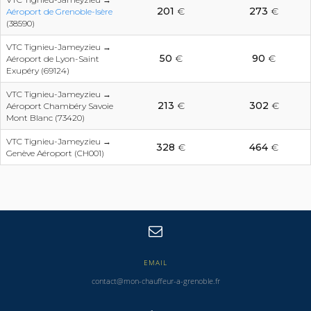
201
€
273
€
Aéroport de Grenoble-Isère
(38590)
VTC Tignieu-Jameyzieu →
50
€
90
€
Aéroport de Lyon-Saint
Exupéry (69124)
VTC Tignieu-Jameyzieu →
213
€
302
€
Aéroport Chambéry Savoie
Mont Blanc (73420)
VTC Tignieu-Jameyzieu →
328
€
464
€
Genève Aéroport (CH001)
EMAIL
contact@mon-chauffeur-a-grenoble.fr