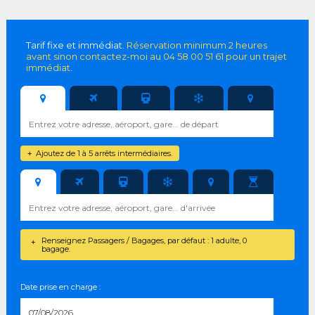
Tarif fixe et immédiat.
Réservation minimum 2 heures
avant sinon contactez-moi au 04 58 00 51 61 pour un trajet
immédiat
.
Ajoutez de 1 à 5 arrêts intermédiaires.
+
Renseignez Passagers / Bagages, par défaut : 1 adulte, 0
+
bagage.
Date prise en charge :