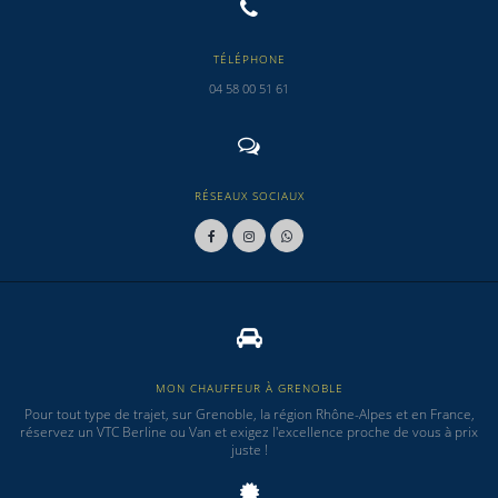
TÉLÉPHONE
04 58 00 51 61
RÉSEAUX SOCIAUX
MON CHAUFFEUR À GRENOBLE
Pour tout type de trajet, sur Grenoble, la région Rhône-Alpes et en France,
réservez un VTC Berline ou Van et exigez l'excellence proche de vous à prix
juste !